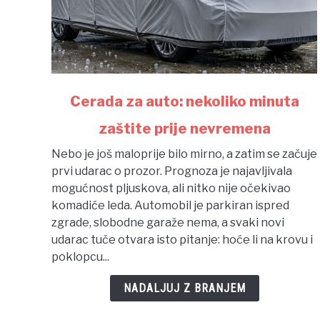
link
Cerada za auto: nekoliko minuta
to
zaštite prije nevremena
Cerada
za
Nebo je još maloprije bilo mirno, a zatim se začuje
auto:
prvi udarac o prozor. Prognoza je najavljivala
nekoliko
mogućnost pljuskova, ali nitko nije očekivao
minuta
komadiće leda. Automobil je parkiran ispred
zaštite
zgrade, slobodne garaže nema, a svaki novi
prije
udarac tuče otvara isto pitanje: hoće li na krovu i
nevremena
poklopcu...
NADALJUJ Z BRANJEM