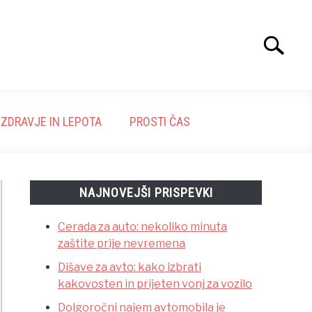
Search
Search
for:
ZDRAVJE IN LEPOTA
PROSTI ČAS
NAJNOVEJŠI PRISPEVKI
Cerada za auto: nekoliko minuta
zaštite prije nevremena
Dišave za avto: kako izbrati
kakovosten in prijeten vonj za vozilo
Dolgoročni najem avtomobila je