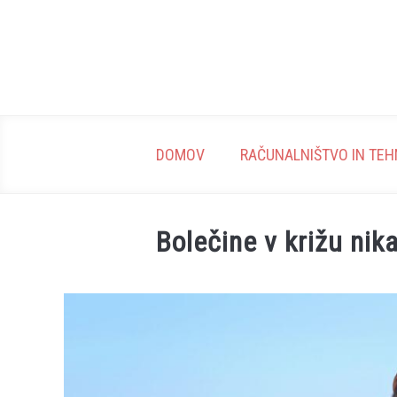
Skip
to
content
DOMOV
RAČUNALNIŠTVO IN TEH
Bolečine v križu nik
Written
by
Urednik
in
Zdravje
in