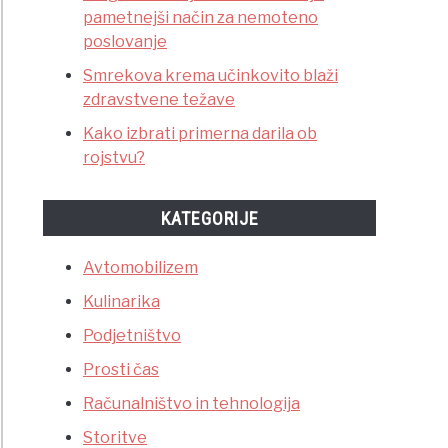
pametnejši način za nemoteno
poslovanje
Smrekova krema učinkovito blaži
zdravstvene težave
Kako izbrati primerna darila ob
rojstvu?
KATEGORIJE
Avtomobilizem
Kulinarika
Podjetništvo
Prosti čas
Računalništvo in tehnologija
Storitve