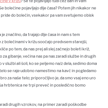
čine v križu
? Se te pojavljajo tudi čez dan in vam
 bolečine pojavljajo dlje časa? Potem jih nikakor ne
 pride do bolečin, vsekakor pa vam svetujemo obisk
je značilno, da trajajo dlje časa in nam s tem
e z bolečinami v križu soočajo predvsem starejši,
liče po tem, da nas prej ali slej začnejo boleti križ,
 za gibanje, večina nas pa nas zaradi službe in drugih
 službi ali šoli, ko se peljemo na/z dela, sedimo doma
za telo se raje udobno namestimo na kavč in pogledamo
ro za naše telo; priporočljivo je, da smo vsaj eno uro
aša hrbtenica ne trpi preveč in posledično bomo
aradi drugih vzrokov, na primer zaradi poškodbe