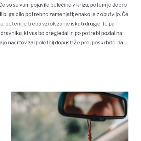
 Če so se vam pojavile bolečine v križu, potem je dobro
li bi ga bilo potrebno zamenjati; enako je z obutvijo. Če
o, potem je treba vzrok zanje iskati drugje, to pa
dravnika, ki vas bo pregledal in po potrebi poslal na
ajo načrtov za (poletni) dopust! Že prej poskrbite, da