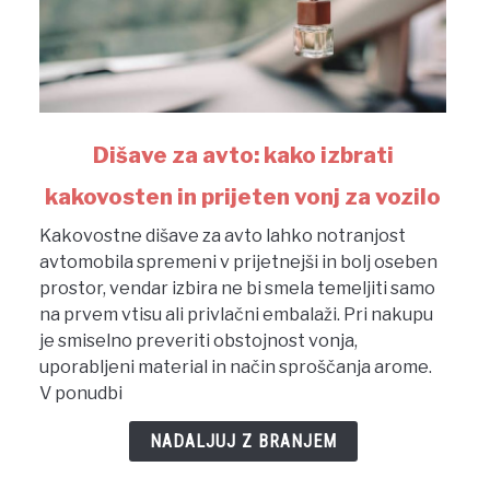
link
Dišave za avto: kako izbrati
to
kakovosten in prijeten vonj za vozilo
Dišave
za
Kakovostne dišave za avto lahko notranjost
avto:
avtomobila spremeni v prijetnejši in bolj oseben
kako
prostor, vendar izbira ne bi smela temeljiti samo
izbrati
na prvem vtisu ali privlačni embalaži. Pri nakupu
kakovosten
je smiselno preveriti obstojnost vonja,
in
uporabljeni material in način sproščanja arome.
prijeten
V ponudbi
vonj
za
NADALJUJ Z BRANJEM
vozilo