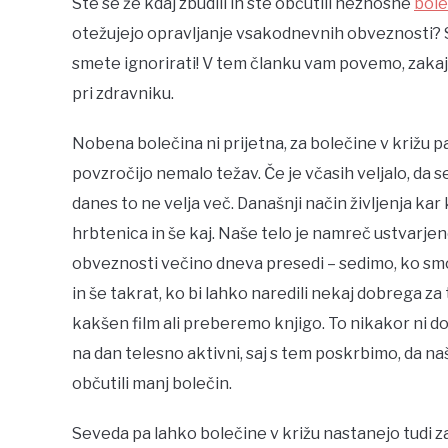
Ste se že kdaj zbudili in ste občutili neznosne
bole
otežujejo opravljanje vsakodnevnih obveznosti? Se
smete ignorirati! V tem članku vam povemo, zakaj
pri zdravniku.
Nobena bolečina ni prijetna, za bolečine v križu pa 
povzročijo nemalo težav. Če je včasih veljalo, da s
danes to ne velja več. Današnji način življenja kar k
hrbtenica in še kaj. Naše telo je namreč ustvarjeno
obveznosti večino dneva presedi – sedimo, ko smo v
in še takrat, ko bi lahko naredili nekaj dobrega 
kakšen film ali preberemo knjigo. To nikakor ni dob
na dan telesno aktivni, saj s tem poskrbimo, da n
občutili manj bolečin.
Seveda pa lahko bolečine v križu nastanejo tudi z