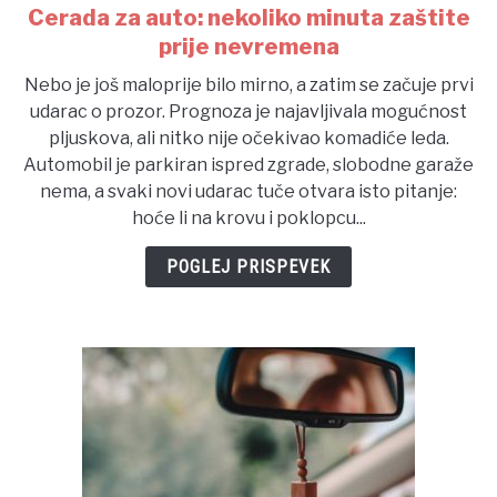
Cerada za auto: nekoliko minuta zaštite
link
to
prije nevremena
Cerada
Nebo je još maloprije bilo mirno, a zatim se začuje prvi
za
udarac o prozor. Prognoza je najavljivala mogućnost
auto:
pljuskova, ali nitko nije očekivao komadiće leda.
nekoliko
Automobil je parkiran ispred zgrade, slobodne garaže
minuta
nema, a svaki novi udarac tuče otvara isto pitanje:
zaštite
hoće li na krovu i poklopcu...
prije
nevremena
POGLEJ PRISPEVEK