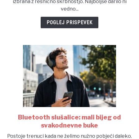
izbrana z resnično skrbnostjo. Najboljše darilo ni
darila
vedno...
ob
rojstvu?
POGLEJ PRISPEVEK
Bluetooth slušalice: mali bijeg od
link
to
svakodnevne buke
Bluetooth
Postoje trenuci kada ne želimo nužno pobjeći daleko.
slušalice: