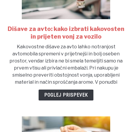
Dišave za avto: kako izbrati kakovosten
link
to
in prijeten vonj za vozilo
Dišave
Kakovostne dišave za avto lahko notranjost
za
avtomobila spremeni v prijetnejši in bolj oseben
avto:
prostor, vendar izbira ne bi smela temeljiti samo na
kako
prvem vtisu ali privlačni embalaži. Pri nakupu je
izbrati
smiselno preveriti obstojnost vonja, uporabljeni
kakovosten
material in način sproščanja arome. V ponudbi
in
prijeten
POGLEJ PRISPEVEK
vonj
za
vozilo