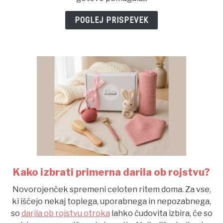
težave
POGLEJ PRISPEVEK
Kako izbrati primerna darila ob rojstvu?
link
to
Novorojenček spremeni celoten ritem doma. Za vse,
Kako
ki iščejo nekaj toplega, uporabnega in nepozabnega,
izbrati
so
darila ob rojstvu otroka
lahko čudovita izbira, če so
primerna