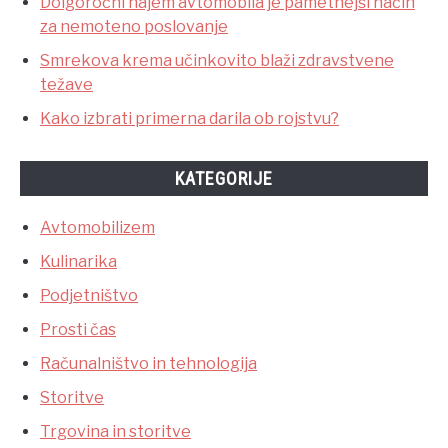
Dolgoročni najem avtomobila je pametnejši način
za nemoteno poslovanje
Smrekova krema učinkovito blaži zdravstvene
težave
Kako izbrati primerna darila ob rojstvu?
KATEGORIJE
Avtomobilizem
Kulinarika
Podjetništvo
Prosti čas
Računalništvo in tehnologija
Storitve
Trgovina in storitve