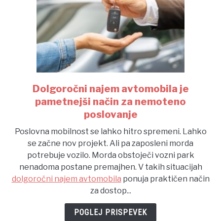
Dolgoročni najem avtomobila je
link
to
pametnejši način za nemoteno
Dolgoročni
poslovanje
najem
Poslovna mobilnost se lahko hitro spremeni. Lahko
avtomobila
se začne nov projekt. Ali pa zaposleni morda
je
potrebuje vozilo. Morda obstoječi vozni park
pametnejši
nenadoma postane premajhen. V takih situacijah
način
dolgoročni najem avtomobila
ponuja praktičen način
za
za dostop...
nemoteno
poslovanje
POGLEJ PRISPEVEK