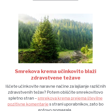
Smrekova krema učinkovito blaži
link
to
zdravstvene težave
Smrekova
Iščete učinkovite naravne načine za lajšanje različnih
krema
zdravstvenih težav? Potem obiščite smrekovitovo
učinkovito
spletno stran –
smrekova krema prejema številne
blaži
pozitivne komentarje
s strani uporabnikov, zato bo
zdravstvene
gotovo pomagala...