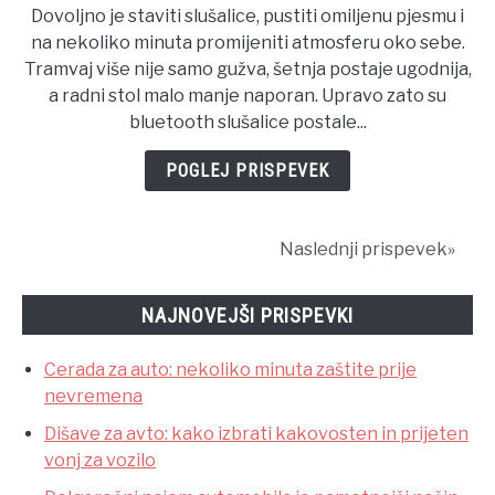
Dovoljno je staviti slušalice, pustiti omiljenu pjesmu i
mali
na nekoliko minuta promijeniti atmosferu oko sebe.
bijeg
Tramvaj više nije samo gužva, šetnja postaje ugodnija,
od
a radni stol malo manje naporan. Upravo zato su
svakodnevne
bluetooth slušalice postale...
buke
POGLEJ PRISPEVEK
Naslednji prispevek»
NAJNOVEJŠI PRISPEVKI
Cerada za auto: nekoliko minuta zaštite prije
nevremena
Dišave za avto: kako izbrati kakovosten in prijeten
vonj za vozilo