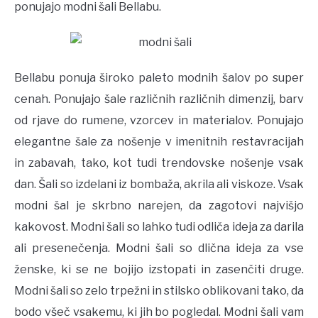
ponujajo modni šali Bellabu.
Bellabu ponuja široko paleto modnih šalov po super
cenah. Ponujajo šale različnih različnih dimenzij, barv
od rjave do rumene, vzorcev in materialov. Ponujajo
elegantne šale za nošenje v imenitnih restavracijah
in zabavah, tako, kot tudi trendovske nošenje vsak
dan. Šali so izdelani iz bombaža, akrila ali viskoze. Vsak
modni šal je skrbno narejen, da zagotovi najvišjo
kakovost. Modni šali so lahko tudi odliča ideja za darila
ali presenečenja. Modni šali so dlična ideja za vse
ženske, ki se ne bojijo izstopati in zasenčiti druge.
Modni šali so zelo trpežni in stilsko oblikovani tako, da
bodo všeč vsakemu, ki jih bo pogledal. Modni šali vam