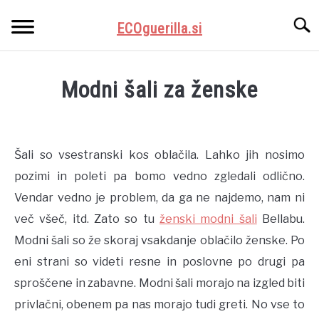
Skip
Searc
to
ECOguerilla.si
content
DOMOV
Modni šali za ženske
RAČUNALNIŠTVO IN TEHNOLOGIJA
Written
by
Webmaster
TRGOVINA IN STORITVE
Šali so vsestranski kos oblačila. Lahko jih nosimo
pozimi in poleti pa bomo vedno zgledali odlično.
in
VSE ZA DOM
Zdravje
Vendar vedno je problem, da ga ne najdemo, nam ni
in
več všeč, itd. Zato so tu
ženski modni šali
Bellabu.
lepota
ZDRAVJE IN LEPOTA
Modni šali so že skoraj vsakdanje oblačilo ženske. Po
eni strani so videti resne in poslovne po drugi pa
PROSTI ČAS
sproščene in zabavne. Modni šali morajo na izgled biti
privlačni, obenem pa nas morajo tudi greti. No vse to