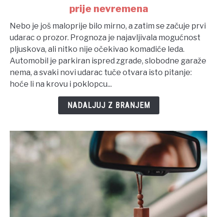
prije nevremena
Cerada
za
Nebo je još maloprije bilo mirno, a zatim se začuje prvi
auto:
udarac o prozor. Prognoza je najavljivala mogućnost
nekoliko
pljuskova, ali nitko nije očekivao komadiće leda.
minuta
Automobil je parkiran ispred zgrade, slobodne garaže
zaštite
nema, a svaki novi udarac tuče otvara isto pitanje:
prije
hoće li na krovu i poklopcu...
nevremena
NADALJUJ Z BRANJEM