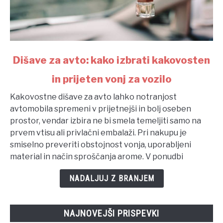
link
Dišave za avto: kako izbrati kakovosten
to
in prijeten vonj za vozilo
Dišave
za
Kakovostne dišave za avto lahko notranjost
avto:
avtomobila spremeni v prijetnejši in bolj oseben
kako
prostor, vendar izbira ne bi smela temeljiti samo na
izbrati
prvem vtisu ali privlačni embalaži. Pri nakupu je
kakovosten
smiselno preveriti obstojnost vonja, uporabljeni
in
material in način sproščanja arome. V ponudbi
prijeten
vonj
NADALJUJ Z BRANJEM
za
vozilo
NAJNOVEJŠI PRISPEVKI