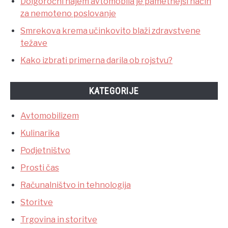
Dolgoročni najem avtomobila je pametnejši način
za nemoteno poslovanje
Smrekova krema učinkovito blaži zdravstvene
težave
Kako izbrati primerna darila ob rojstvu?
KATEGORIJE
Avtomobilizem
Kulinarika
Podjetništvo
Prosti čas
Računalništvo in tehnologija
Storitve
Trgovina in storitve