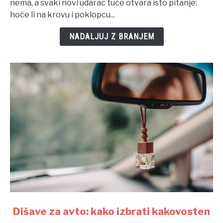
nema, a svaki novi udarac tuče otvara isto pitanje:
prije
hoće li na krovu i poklopcu...
nevremena
NADALJUJ Z BRANJEM
link
Dišave za avto: kako izbrati kakovosten
to