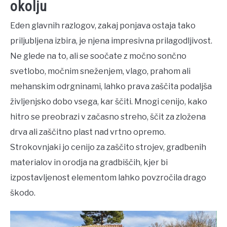
okolju
Eden glavnih razlogov, zakaj ponjava ostaja tako
priljubljena izbira, je njena impresivna prilagodljivost.
Ne glede na to, ali se soočate z močno sončno
svetlobo, močnim sneženjem, vlago, prahom ali
mehanskim odrgninami, lahko prava zaščita podaljša
življenjsko dobo vsega, kar ščiti. Mnogi cenijo, kako
hitro se preobrazi v začasno streho, ščit za zložena
drva ali zaščitno plast nad vrtno opremo.
Strokovnjaki jo cenijo za zaščito strojev, gradbenih
materialov in orodja na gradbiščih, kjer bi
izpostavljenost elementom lahko povzročila drago
škodo.