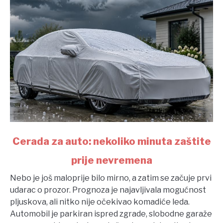
link
Cerada za auto: nekoliko minuta zaštite
to
prije nevremena
Cerada
za
Nebo je još maloprije bilo mirno, a zatim se začuje prvi
auto:
udarac o prozor. Prognoza je najavljivala mogućnost
nekoliko
pljuskova, ali nitko nije očekivao komadiće leda.
minuta
Automobil je parkiran ispred zgrade, slobodne garaže
zaštite