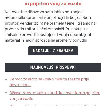
in prijeten vonj za vozilo
Dišave
za
Kakovostne dišave za avto lahko notranjost
avto:
avtomobila spremeni v prijetnejši in bolj oseben
kako
prostor, vendar izbira ne bi smela temeljiti samo na
izbrati
prvem vtisu ali privlačni embalaži. Pri nakupu je
kakovosten
smiselno preveriti obstojnost vonja, uporabljeni
in
material in način sproščanja arome. V ponudbi
prijeten
vonj
NADALJUJ Z BRANJEM
za
vozilo
NAJNOVEJŠI PRISPEVKI
Cerada za auto: nekoliko minuta zaštite prije
nevremena
Dišave za avto: kako izbrati kakovosten in prijeten
vonj za vozilo