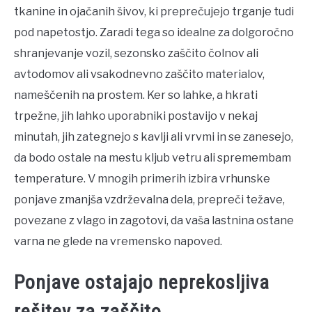
tkanine in ojačanih šivov, ki preprečujejo trganje tudi
pod napetostjo. Zaradi tega so idealne za dolgoročno
shranjevanje vozil, sezonsko zaščito čolnov ali
avtodomov ali vsakodnevno zaščito materialov,
nameščenih na prostem. Ker so lahke, a hkrati
trpežne, jih lahko uporabniki postavijo v nekaj
minutah, jih zategnejo s kavlji ali vrvmi in se zanesejo,
da bodo ostale na mestu kljub vetru ali spremembam
temperature. V mnogih primerih izbira vrhunske
ponjave zmanjša vzdrževalna dela, prepreči težave,
povezane z vlago in zagotovi, da vaša lastnina ostane
varna ne glede na vremensko napoved.
Ponjave ostajajo neprekosljiva
rešitev za zaščito