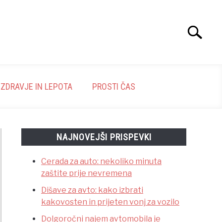
Search
Search
for:
ZDRAVJE IN LEPOTA
PROSTI ČAS
NAJNOVEJŠI PRISPEVKI
Cerada za auto: nekoliko minuta
zaštite prije nevremena
Dišave za avto: kako izbrati
kakovosten in prijeten vonj za vozilo
Dolgoročni najem avtomobila je