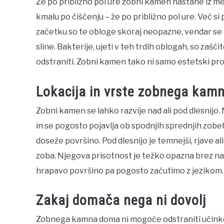
Že po približno pol ure zobni kamen nastane iz me
kmalu po čiščenju – že po približno pol ure. Več si
začetku so te obloge skoraj neopazne, vendar se ob
sline. Bakterije, ujeti v teh trdih oblogah, so zaščit
odstraniti. Zobni kamen tako ni samo estetski pr
Lokacija in vrste zobnega kam
Zobni kamen se lahko razvije nad ali pod dlesnijo
in se pogosto pojavlja ob spodnjih sprednjih zobeh 
doseže površino. Pod dlesnijo je temnejši, rjave al
zoba. Njegova prisotnost je težko opazna brez n
hrapavo površino pa pogosto začutimo z jezikom.
Zakaj domača nega ni dovolj
Zobnega kamna doma ni mogoče odstraniti učinkovit