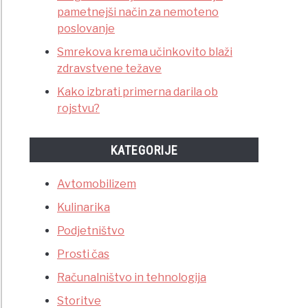
pametnejši način za nemoteno
poslovanje
Smrekova krema učinkovito blaži
zdravstvene težave
Kako izbrati primerna darila ob
rojstvu?
KATEGORIJE
Avtomobilizem
Kulinarika
Podjetništvo
Prosti čas
Računalništvo in tehnologija
Storitve