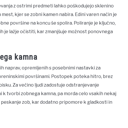
jevanja z ostrimi predmeti lahko poškodujejo sklenino
 mest, kjer se zobni kamen nabira. Edini varen način je
bne površine na koncu še spolira. Poliranje je ključno,
jih je lažje očistiti, kar zmanjšuje možnost ponovnega
bnega kamna
h naprav, opremljenih s posebnimi nastavki za
koreninskimi površinami. Postopek poteka hitro, brez
isku. Za večino ljudi zadostuje odstranjevanje
eni k tvorbi zobnega kamna, pa morda celo vsakih nekaj
e peskanje zob, kar dodatno pripomore k gladkosti in