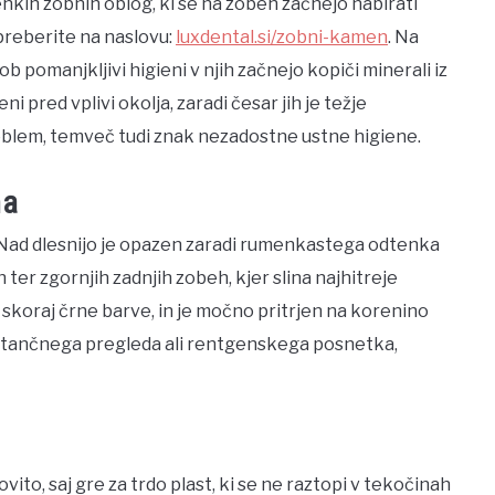
hkih zobnih oblog, ki se na zobeh začnejo nabirati
 preberite na naslovu:
luxdental.si/zobni-kamen
. Na
 pomanjkljivi higieni v njih začnejo kopiči minerali iz
eni pred vplivi okolja, zaradi česar jih je težje
oblem, temveč tudi znak nezadostne ustne higiene.
na
. Nad dlesnijo je opazen zaradi rumenkastega odtenka
ter zgornjih zadnjih zobeh, kjer slina najhitreje
i skoraj črne barve, in je močno pritrjen na korenino
atančnega pregleda ali rentgenskega posnetka,
o, saj gre za trdo plast, ki se ne raztopi v tekočinah