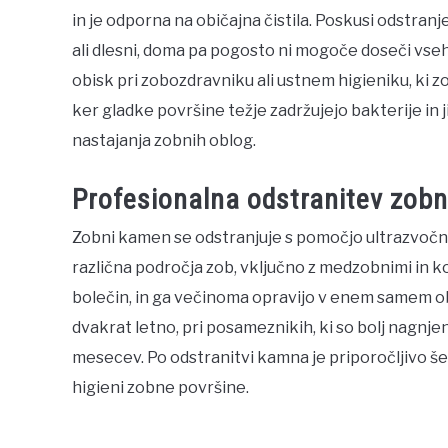
in je odporna na običajna čistila. Poskusi odstran
ali dlesni, doma pa pogosto ni mogoče doseči vseh
obisk pri zobozdravniku ali ustnem higieniku, ki zo
ker gladke površine težje zadržujejo bakterije in 
nastajanja zobnih oblog.
Profesionalna odstranitev zo
Zobni kamen se odstranjuje s pomočjo ultrazvočni
različna področja zob, vključno z medzobnimi in 
bolečin, in ga večinoma opravijo v enem samem ob
dvakrat letno, pri posameznikih, ki so bolj nagnj
mesecev. Po odstranitvi kamna je priporočljivo š
higieni zobne površine.