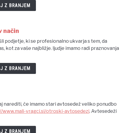
J Z BRANJEM
v način
li podjetje, ki se profesionalno ukvarja s tem, da
, kot za vaše najbližje. ljudje imamo radi praznovanja
J Z BRANJEM
j narediti, če imamo stari avtosedež veliko ponudbo
://www.mali-vragci.si/otroski-avtosedezi
. Avtesedeži
J Z BRANJEM