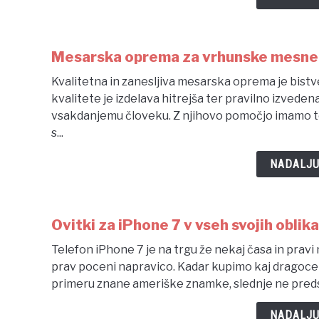
Mesarska oprema za vrhunske mesne 
Kvalitetna in zanesljiva mesarska oprema je bistv
kvalitete je izdelava hitrejša ter pravilno izved
vsakdanjemu človeku. Z njihovo pomočjo imamo top
s...
NADALJU
Ovitki za iPhone 7 v vseh svojih oblik
Telefon iPhone 7 je na trgu že nekaj časa in pravi
prav poceni napravico. Kadar kupimo kaj dragocene
primeru znane ameriške znamke, slednje ne predst
NADALJU