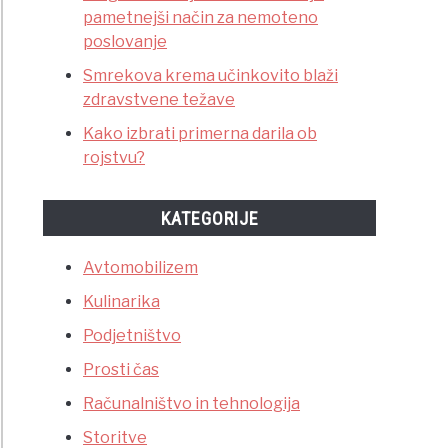
pametnejši način za nemoteno
poslovanje
Smrekova krema učinkovito blaži
zdravstvene težave
Kako izbrati primerna darila ob
rojstvu?
KATEGORIJE
Avtomobilizem
Kulinarika
Podjetništvo
Prosti čas
Računalništvo in tehnologija
Storitve