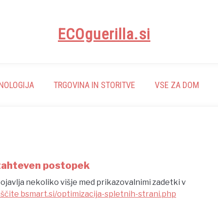
ECOguerilla.si
NOLOGIJA
TRGOVINA IN STORITVE
VSE ZA DOM
s zahteven postopek
a pojavlja nekoliko višje med prikazovalnimi zadetki v
ščite bsmart.si/optimizacija-spletnih-strani.php