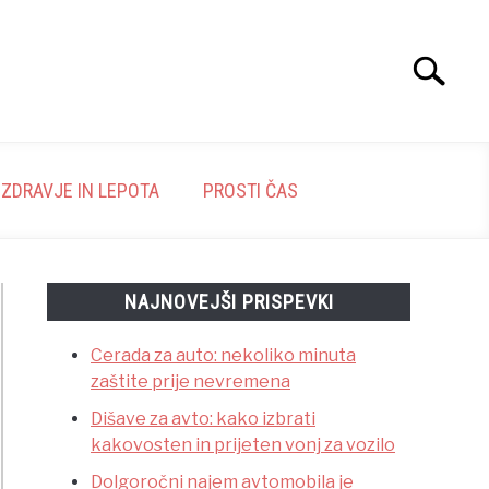
Search
Search
for:
ZDRAVJE IN LEPOTA
PROSTI ČAS
NAJNOVEJŠI PRISPEVKI
Cerada za auto: nekoliko minuta
zaštite prije nevremena
Dišave za avto: kako izbrati
kakovosten in prijeten vonj za vozilo
Dolgoročni najem avtomobila je