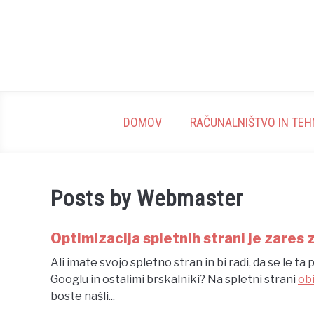
Skip
to
content
DOMOV
RAČUNALNIŠTVO IN TEH
Posts by
Webmaster
Optimizacija spletnih strani je zare
Ali imate svojo spletno stran in bi radi, da se le t
Googlu in ostalimi brskalniki? Na spletni strani
obi
boste našli...