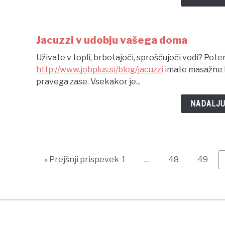
Jacuzzi v udobju vašega doma
Uživate v topli, brbotajoči, sproščujoči vodi? Potem
http://www.jobplus.si/blog/jacuzzi
imate masažne ba
pravega zase. Vsekakor je...
NADALJU
Page
Page
Page
« Prejšnji prispevek
1
…
48
49