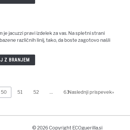
 je jacuzzi pravi izdelek za vas. Na spletni strani
zene različnih linij, tako, da boste zagotovo našli
J Z BRANJEM
Page
Page
Page
Page
50
51
52
…
63
Naslednji prispevek»
© 2026 Copyright ECOguerilla.si