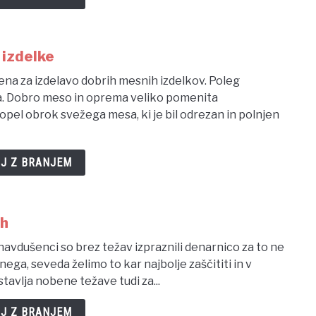
izdelke
ena za izdelavo dobrih mesnih izdelkov. Poleg
ena. Dobro meso in oprema veliko pomenita
el obrok svežega mesa, ki je bil odrezan in polnjen
J Z BRANJEM
ah
 navdušenci so brez težav izpraznili denarnico za to ne
ga, seveda želimo to kar najbolje zaščititi in v
avlja nobene težave tudi za...
J Z BRANJEM