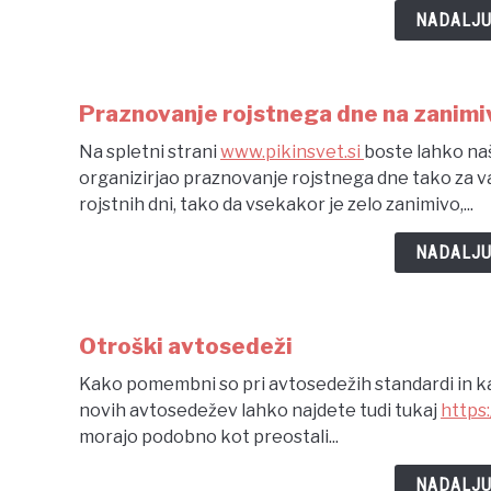
NADALJU
Praznovanje rojstnega dne na zanimi
Na spletni strani
www.pikinsvet.si
boste lahko naš
organizirjao praznovanje rojstnega dne tako za vas
rojstnih dni, tako da vsekakor je zelo zanimivo,...
NADALJU
Otroški avtosedeži
Kako pomembni so pri avtosedežih standardi in ka
novih avtosedežev lahko najdete tudi tukaj
https
morajo podobno kot preostali...
NADALJU