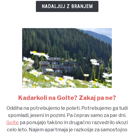
jo
NADALJUJ Z BRANJEM
morate
imeti
Kadarkoli na Golte? Zakaj pa ne?
link
to
Oddiha na potrebujemo le poleti. Potrebujemo ga tudi
Kadarkoli
spomladi, jeseni in pozimi. Pa čeprav samo za par dni.
na
Golte
pa ponujajo takšno in drugačno razvedrilo skozi
Golte?
celo leto. Najem apartmaja je razkošje za samostojno
Zakaj