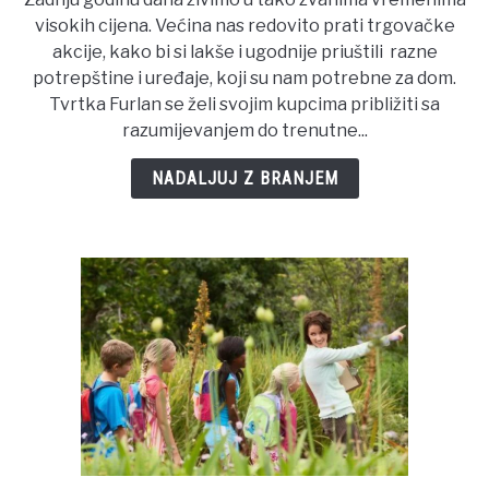
Furlan
visokih cijena. Većina nas redovito prati trgovačke
roštilj
akcije, kako bi si lakše i ugodnije priuštili razne
akcija
potrepštine i uređaje, koji su nam potrebne za dom.
Tvrtka Furlan se želi svojim kupcima približiti sa
razumijevanjem do trenutne...
NADALJUJ Z BRANJEM