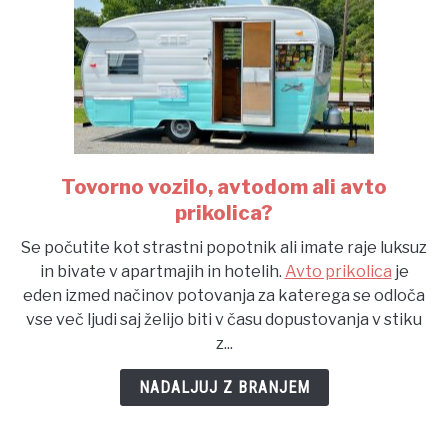
Tovorno vozilo, avtodom ali avto
link
to
prikolica?
Tovorno
Se počutite kot strastni popotnik ali imate raje luksuz
vozilo,
in bivate v apartmajih in hotelih.
Avto prikolica
je
avtodom
eden izmed načinov potovanja za katerega se odloča
ali
vse več ljudi saj želijo biti v času dopustovanja v stiku
avto
z...
prikolica?
NADALJUJ Z BRANJEM