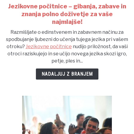
Jezikovne počitnice – gibanja, zabave in
link
to
znanja polno doživetje za vaše
Jezikovne
najmlajše!
počitnice
Razmišljate o edinstvenem in zabavnem načinu za
–
spodbujanje ljubezni do učenja tujega jezika pri vašem
gibanja,
otroku?
Jezikovne počitnice
nudijo priložnost, da vaši
zabave
otroci raziskujejo in se učijo novega jezika skozi igro,
in
petje, ples in...
znanja
polno
NADALJUJ Z BRANJEM
doživetje
za
vaše
najmlajše!