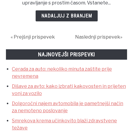
upravljanje s prostim časom. Vstanete...
pa
ne?
NADALJUJ Z BRANJEM
« Prejšnji prispevek
Naslednji prispevek»
NAJNOVEJŠI PRISPEVKI
Cerada za auto: nekoliko minuta zaštite prije
nevremena
Dišave za avto: kako izbrati kakovosten in prijeten
vonj za vozilo
Dolgoročni najem avtomobila je pametnejši način
za nemoteno poslovanje
Smrekova krema učinkovito blaži zdravstvene
težave