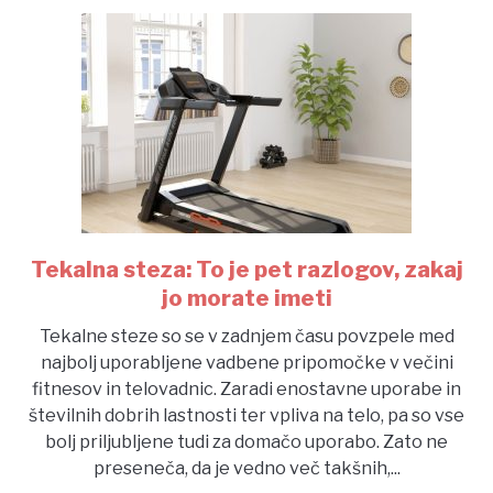
Tekalna steza: To je pet razlogov, zakaj
link
to
jo morate imeti
Tekalna
Tekalne steze so se v zadnjem času povzpele med
steza:
najbolj uporabljene vadbene pripomočke v večini
To
fitnesov in telovadnic. Zaradi enostavne uporabe in
je
številnih dobrih lastnosti ter vpliva na telo, pa so vse
pet
bolj priljubljene tudi za domačo uporabo. Zato ne
razlogov,
preseneča, da je vedno več takšnih,...
zakaj